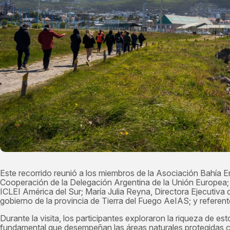
Este recorrido reunió a los miembros de la Asociación Bahía E
Cooperación de la Delegación Argentina de la Unión Europea; 
ICLEI América del Sur; María Julia Reyna, Directora Ejecutiva 
gobierno de la provincia de Tierra del Fuego AeIAS; y referent
Durante la visita, los participantes exploraron la riqueza de e
fundamental que desempeñan las áreas naturales protegidas co