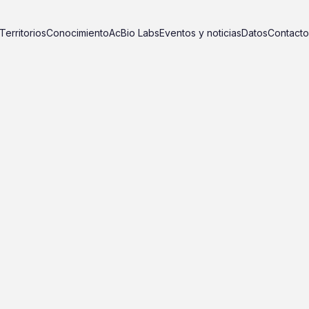
Territorios
Conocimiento
AcBio Labs
Eventos y noticias
Datos
Contacto